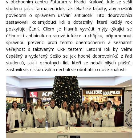
v obchodním centru Futurum v Hradci Králové, kde se sešli
studenti jak z farmaceutické, tak lékařské fakulty, aby rozšířili
povědomí o správném užívání antibiotik. Tito dobrovolníci
zastavovali kolemjdoucí lidi s dotazníky, které každý rok
poskytuje ČLnK. Cílem je hlavně vyvrátit mýty týkající se
účinnosti antibiotik na virové infekce a chřipku, připomenout
správnou prevenci proti těmto onemocněním a seznámit
veřejnost s takzvaným CRP testem. Letošní rok byl velmi
úspěšný a vydařený. Sešlo se jak hodně dobrovolníků z řad
studentů, tak i ochotných lidí, kteří se nebáli bílých plášťů,
zastavili se, diskutovali a nechali se obohatit o nové znalosti.