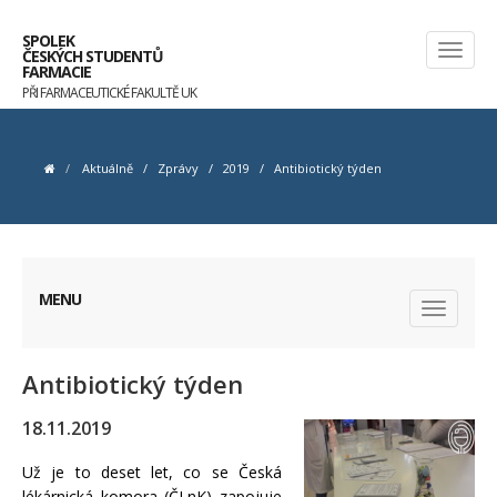
SPOLEK
ČESKÝCH STUDENTŮ
FARMACIE
PŘI FARMACEUTICKÉ FAKULTĚ UK
Aktuálně
/
Zprávy
/
2019
/
Antibiotický týden
MENU
Antibiotický týden
18.11.2019
Už je to deset let, co se Česká
lékárnická komora (ČLnK) zapojuje