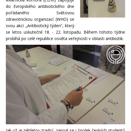
do Evropského antibiotického dne
pořádaného Světovou
zdravotnickou organizací (WHO) se
svou akcí „Antibiotický týden“, který
se letos uskutečnil 18. - 22. listopadu. Během tohoto týdne
probíhá po celé republice osvěta veřejnosti v oblasti antibiotik.
Jak už je pětiletou tradicí, zapojil se i Spolek českých studentů