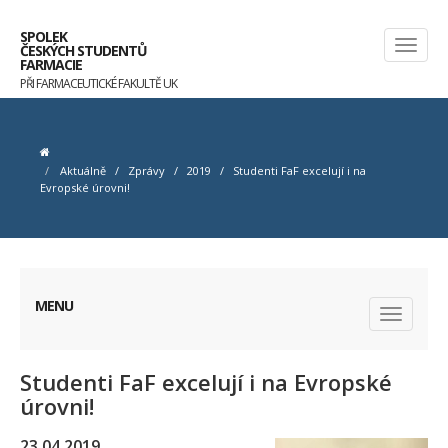
SPOLEK
ČESKÝCH STUDENTŮ
FARMACIE
PŘI FARMACEUTICKÉ FAKULTĚ UK
Aktuálně
/
Zprávy
/
2019
/
Studenti FaF excelují i na
Evropské úrovni!
MENU
Studenti FaF excelují i na Evropské
úrovni!
23.04.2019