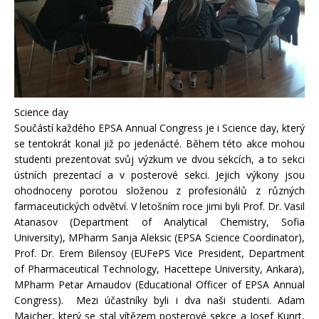
Science day
Součástí každého EPSA Annual Congress je i Science day, který
se tentokrát konal již po jedenácté. Během této akce mohou
studenti prezentovat svůj výzkum ve dvou sekcích, a to sekci
ústních prezentací a v posterové sekci. Jejich výkony jsou
ohodnoceny porotou složenou z profesionálů z různých
farmaceutických odvětví. V letošním roce jimi byli Prof. Dr. Vasil
Atanasov (Department of Analytical Chemistry, Sofia
University), MPharm Sanja Aleksic (EPSA Science Coordinator),
Prof. Dr. Erem Bilensoy (EUFePS Vice President, Department
of Pharmaceutical Technology, Hacettepe University, Ankara),
MPharm Petar Arnaudov (Educational Officer of EPSA Annual
Congress). Mezi účastníky byli i dva naši studenti. Adam
Majcher, který se stal vítězem posterové sekce a Josef Kunrt,