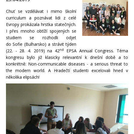
Chuť se vzdělávat i mimo školní
curriculum a poznávat lidi z celé
Evropy prokázala hrstka statečných.
I přes mnoho obtíží spojených se
studiem se rozhodli odjet
do Sofie (Bulharsko) a strávit týden
nd
(22. - 28. 4. 2019) na 42
EPSA Annual Congress. Téma
kongresu bylo již klasicky relevantní k dnešní době a to
konkrétně: Non-communicable diseases - a serious threat to
the modern world. A Hradečtí studenti excelovali hned v
několika elipsách!