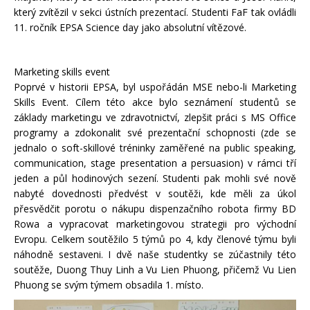
který zvítězil v sekci ústních prezentací. Studenti FaF tak ovládli
11. ročník EPSA Science day jako absolutní vítězové.
Marketing skills event
Poprvé v historii EPSA, byl uspořádán MSE nebo-li Marketing
Skills Event. Cílem této akce bylo seznámení studentů se
základy marketingu ve zdravotnictví, zlepšit práci s MS Office
programy a zdokonalit své prezentační schopnosti (zde se
jednalo o soft-skillové tréninky zaměřené na public speaking,
communication, stage presentation a persuasion) v rámci tří
jeden a půl hodinových sezení. Studenti pak mohli své nově
nabyté dovednosti předvést v soutěži, kde měli za úkol
přesvědčit porotu o nákupu dispenzačního robota firmy BD
Rowa a vypracovat marketingovou strategii pro východní
Evropu. Celkem soutěžilo 5 týmů po 4, kdy členové týmu byli
náhodně sestaveni. I dvě naše studentky se zúčastnily této
soutěže, Duong Thuy Linh a Vu Lien Phuong, přičemž Vu Lien
Phuong se svým týmem obsadila 1. místo.