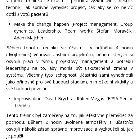
V tomto tréninku se účastníci přiučili a vyzkoušeli si několik
technik, jak správně vymyslet projekt, tak aby se co nejvíc
dotkl životů pacientů.
Make the change happen (Project management, Group
dynamics, Leadership, Team work): Štefan Moravčík,
Adam Majcher
Během tohoto tréninku se účastníci v průběhu 4 hodin
(dvojtrénink) věnovali vlastním projektům, během kterých si
osvojili práci v týmu, projektový management a potřebu
leadershipu na to, aby mohla být uskutečněná změna v
systému. Všechny tyto schopnosti účastníci sami vyhodnotili
jako přínosné pro své budoucí studium, mimoškolní aktivity a
své budoucí povolání.
Improvisation: David Brychta, Rúben Viegas (EPSA Senior
Trainer)
Tento trénink byl zaměřený na to, jak efektivně přemýšlet za
pochodu. Během 2 hodin uvolněné atmosféry si účastníci
osvojili několik zásad správné improvisace a vyzkoušeli si, jak
je použít.