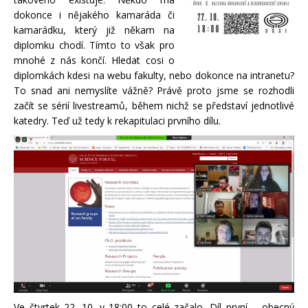
dokonce i nějakého kamaráda či
kamarádku, který již někam na
diplomku chodí. Tímto to však pro
mnohé z nás končí. Hledat cosi o
diplomkách kdesi na webu fakulty, nebo dokonce na intranetu?
To snad ani nemyslíte vážně? Právě proto jsme se rozhodli
začít se sérií livestreamů, během nichž se představí jednotlivé
katedry. Teď už tedy k rekapitulaci prvního dílu.
Ve čtvrtek 22. 10. v 18:00 to celé začalo. Díl první – obecný