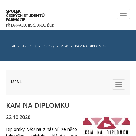
SPOLEK
ČESKÝCH STUDENTŮ
FARMACIE
PŘI FARMACEUTICKÉ FAKULTĚ UK
Aktuálně
/
Zprávy
/
2020
/
KAM NA DIPLOMKU
MENU
KAM NA DIPLOMKU
22.10.2020
Diplomky. Většina z nás ví, že něco
takového existuje. Někdo má