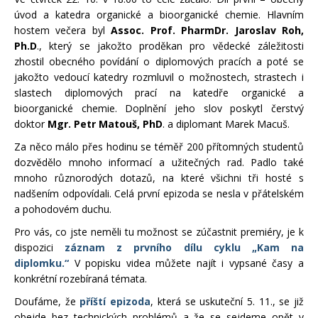
úvod a katedra organické a bioorganické chemie. Hlavním
hostem večera byl
Assoc. Prof. PharmDr. Jaroslav Roh,
Ph.D
., který se jakožto proděkan pro vědecké záležitosti
zhostil obecného povídání o diplomových pracích a poté se
jakožto vedoucí katedry rozmluvil o možnostech, strastech i
slastech diplomových prací na katedře organické a
bioorganické chemie. Doplnění jeho slov poskytl čerstvý
doktor
Mgr. Petr Matouš, PhD
. a diplomant Marek Macuš.
Za něco málo přes hodinu se téměř 200 přítomných studentů
dozvědělo mnoho informací a užitečných rad. Padlo také
mnoho různorodých dotazů, na které všichni tři hosté s
nadšením odpovídali. Celá první epizoda se nesla v přátelském
a pohodovém duchu.
Pro vás, co jste neměli tu možnost se zúčastnit premiéry, je k
dispozici
záznam z prvního dílu cyklu „Kam na
diplomku.“
V popisku videa můžete najít i vypsané časy a
konkrétní rozebíraná témata.
Doufáme, že
příští epizoda
, která se uskuteční 5. 11., se již
obejde bez technických problémů a že se sejdeme opět v