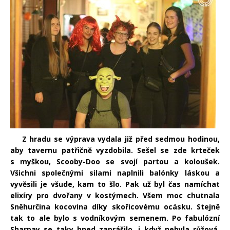
Z hradu se výprava vydala již před sedmou hodinou,
aby tavernu patřičně vyzdobila. Sešel se zde krteček
s myškou, Scooby-Doo se svojí partou a koloušek.
Všichni společnými silami naplnili balónky láskou a
vyvěsili je všude, kam to šlo. Pak už byl čas namíchat
elixíry pro dvořany v kostýmech. Všem moc chutnala
Sněhurčina kocovina díky skořicovému ocásku. Stejně
tak to ale bylo s vodníkovým semenem. Po fabulózní
Sharpay se taky hned zaprášilo, i když nebyla růžová.