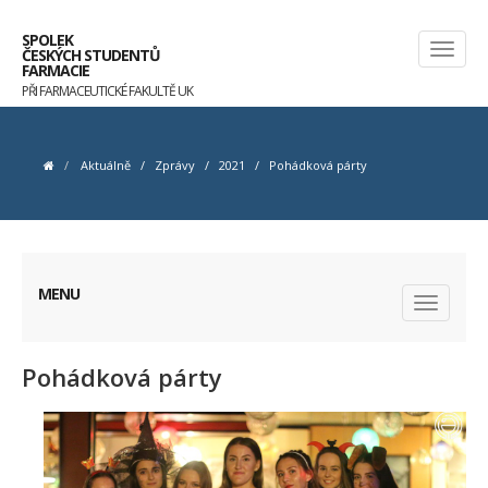
SPOLEK
ČESKÝCH STUDENTŮ
FARMACIE
PŘI FARMACEUTICKÉ FAKULTĚ UK
Aktuálně
/
Zprávy
/
2021
/
Pohádková párty
MENU
Pohádková párty