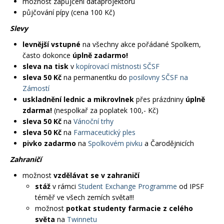
možnost zapůjčení dataprojektoru
půjčování pípy (cena 100 Kč)
Slevy
levnější vstupné
na všechny akce pořádané Spolkem,
často dokonce
úplně zadarmo!
sleva na tisk
v
kopírovací místnosti SČSF
sleva 50 Kč
na permanentku do
posilovny SČSF na
Zámostí
uskladnění lednic a mikrovlnek
přes prázdniny
úplně
zdarma!
(nespolkař za poplatek 100,- Kč)
sleva 50 Kč
na
Vánoční trhy
sleva 50 Kč
na
Farmaceutický ples
pivko zadarmo
na
Spolkovém pivku
a Čarodějnicích
Zahraničí
možnost
vzdělávat se v zahraničí
stáž
v rámci
Student Exchange Programme
od IPSF
téměř ve všech zemích světa!!!
možnost
potkat studenty farmacie z celého
světa
na
Twinnetu