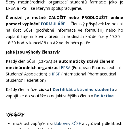
členy mezinárodních organizací studentů farmacie jako je
EPSA a IPSF, se kterými spolupracujeme.
Členství je možné ZALOŽIT nebo PRODLOUŽIT online
pomocí vyplnění
FORMULÁŘE
.
Členský příspěvek lze poslat
na účet SČSF (potřebné informace ve formuláři) nebo ho
zaplatit tajemníkovi v úředních hodinách každé úterý 17:30 -
18:30 hod. v kanceláři na A2 ve druhém patře.
Jaké jsou výhody členství?
Každý člen SČSF (CzPSA) se
automaticky stává členem
mezinárodních organizací
EPSA
(European Pharmaceutical
Students' Association) a
IPSF
(International Pharmaceutical
Students' Federation).
Každý člen může
získat
Certifikát aktivního studenta
a
zapojit se do soutěže o nejaktivnějšího člena v
Be Active
.
Výpůjčky
možnost zapůjčení si
klubovny SČSF
a využívat ji dle libosti