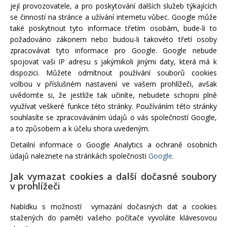
její provozovatele, a pro poskytování dalších služeb týkajících
se činností na stránce a užívání internetu vůbec. Google může
také poskytnout tyto informace třetím osobám, bude-li to
požadováno zákonem nebo budou-li takovéto třetí osoby
zpracovávat tyto informace pro Google. Google nebude
spojovat vaši IP adresu s jakýmikoli jinými daty, která má k
dispozici. Můžete odmítnout používání souborů cookies
volbou v příslušném nastavení ve vašem prohlížeči, avšak
uvědomte si, že jestliže tak učiníte, nebudete schopni plně
využívat veškeré funkce této stránky. Používáním této stránky
souhlasíte se zpracováváním údajů o vás společností Google,
a to způsobem a k účelu shora uvedeným.
Detailní informace o Google Analytics a ochraně osobních
údajů naleznete na stránkách společnosti
Google
.
Jak vymazat cookies a další dočasné soubory
v prohlížeči
Nabídku s možností vymazání dočasných dat a cookies
stažených do paměti vašeho počítače vyvoláte klávesovou