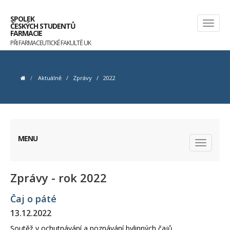
SPOLEK
ČESKÝCH STUDENTŮ
FARMACIE
PŘI FARMACEUTICKÉ FAKULTĚ UK
Aktuálně
/
Zprávy
/
2022
MENU
Zprávy - rok 2022
Čaj o páté
13.12.2022
Soutěž v ochutnávání a poznávání bylinných čajů